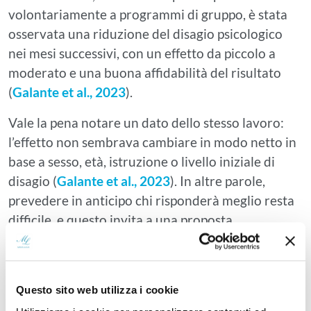
volontariamente a programmi di gruppo, è stata
osservata una riduzione del disagio psicologico
nei mesi successivi, con un effetto da piccolo a
moderato e una buona affidabilità del risultato
(
Galante et al., 2023
).
Vale la pena notare un dato dello stesso lavoro:
l’effetto non sembrava cambiare in modo netto in
base a sesso, età, istruzione o livello iniziale di
disagio (
Galante et al., 2023
). In altre parole,
prevedere in anticipo chi risponderà meglio resta
difficile, e questo invita a una proposta
personalizzata più che a percorsi uguali per tutti.
Sviluppare maggiore
autostima e
autocompassione
è spesso uno degli esiti riferiti,
Questo sito web utilizza i cookie
anche se non sempre misurato come obiettivo