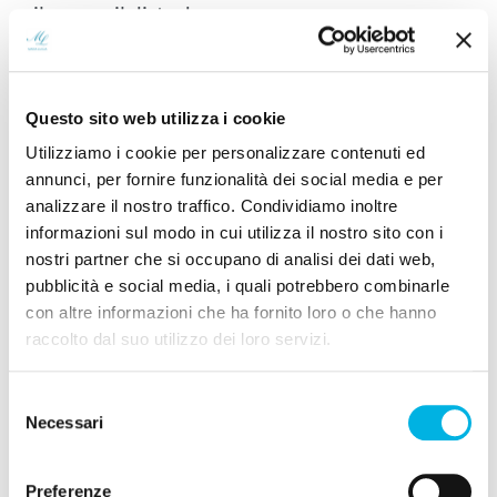
sviluppare il disturbo.
Neurobiologia del disturbo d’ansia
Questo sito web utilizza i cookie
generalizzata
Utilizziamo i cookie per personalizzare contenuti ed
Le ricerche di
neuroimaging
hanno identificato
annunci, per fornire funzionalità dei social media e per
alterazioni funzionali e strutturali nelle reti
analizzare il nostro traffico. Condividiamo inoltre
cerebrali coinvolte nella regolazione emotiva. I
informazioni sul modo in cui utilizza il nostro sito con i
nostri partner che si occupano di analisi dei dati web,
dati più solidi vengono dal consorzio
pubblicità e social media, i quali potrebbero combinarle
internazionale
ENIGMA-anxiety
, che ha
con altre informazioni che ha fornito loro o che hanno
aggregato dati di risonanza magnetica di migliaia
raccolto dal suo utilizzo dei loro servizi.
di pazienti con
disturbi d’ansia
per superare i limiti
dei campioni piccoli dei singoli studi (
Bas-
Selezione
Hoogendam et al., 2022
).
Necessari
del
consenso
Preferenze