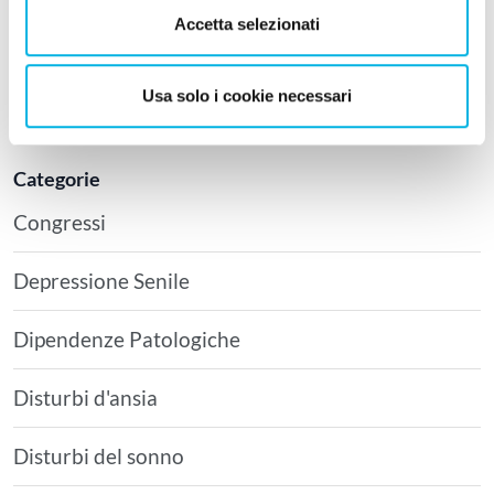
MALATTIA (DAM): COS’È, SINTOMI E CURE
Accetta selezionati
1 Agosto 2026
-
PSICOLOGIA APPLICATA
,
TRAUMA E DISTURBI STRESS CORRELATI
BURDEN DEL CAREGIVER – COS’E’ E COME
Usa solo i cookie necessari
AFFRONTARLO SECONDO L’ACT
Categorie
Congressi
Depressione Senile
Dipendenze Patologiche
Disturbi d'ansia
Disturbi del sonno