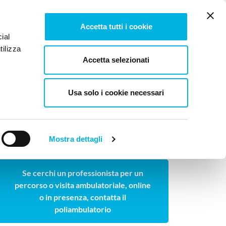
Tesi e pubblicazioni
Lavora con noi
Newsletter
Accetta tutti i cookie
ial
tilizza
log
Contattaci
Accetta selezionati
Usa solo i cookie necessari
STA AL DOTT. FRANCO SCITA
Mostra dettagli
Cerchi un professionista ambulatoriale?
Se cerchi un professionista per un
percorso o visita ambulatoriale, online
o in presenza, contatta il
poliambulatorio