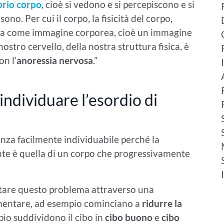
prio corpo
, cioè si vedono e si percepiscono e si
no. Per cui il corpo, la fisicità del corpo,
inita come immagine corporea, cioè un immagine
stro cervello, della nostra struttura fisica, è
on l’
anoressia nervosa
.”
individuare l’esordio di
anza facilmente individuabile perché la
te è quella di un corpo che progressivamente
stare questo problema attraverso una
mentare, ad esempio cominciano a
ridurre la
pio suddividono il cibo in
cibo buono
e
cibo