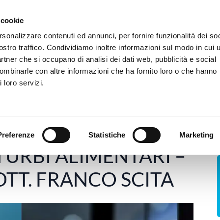
 siamo
Camere e Servizi
Dove siamo
FAQ
Trasparenza
Tirocini
 cookie
rsonalizzare contenuti ed annunci, per fornire funzionalità dei soc
ostro traffico. Condividiamo inoltre informazioni sul modo in cui u
Ospedale
Poliambulatorio
rTMS
B
partner che si occupano di analisi dei dati web, pubblicità e social
combinarle con altre informazioni che ha fornito loro o che hanno
 loro servizi.
entazione
COSA SONO I DISTURBI ALIMENTARI – INTERVI
Preferenze
Statistiche
Marketing
 DELL'ALIMENTAZIONE
,
MINDSET
TURBI ALIMENTARI –
OTT. FRANCO SCITA