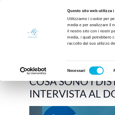
Sei un medico?
Chi
Questo sito web utilizza i
Utilizziamo i cookie per pe
media e per analizzare il n
il nostro sito con i nostri 
media, i quali potrebbero 
raccolto dal suo utilizzo dei
Home
Disturbi della nutrizione e dell'alim
Selezione
Necessari
20 Gennaio 2026
-
DISTURBI DELLA NUTRIZIONE E
del
COSA SONO I DIS
consenso
INTERVISTA AL D