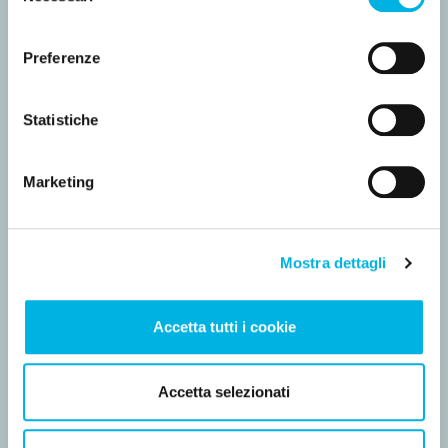
consenso
Nome
Preferenze
Statistiche
Cognome
Marketing
ACCETTAZIONE
Mostra dettagli
Accetto iscrizione alla
newsletter come descritto
Accetta tutti i cookie
nell’
informativa.
Accetta selezionati
Potrai disiscriverti dalla newsletter
in qualsiasi momento