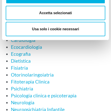
Visite specialistiche
Accetta selezionati
Queste le visite specialistiche eseguite presso
il poliambulatorio
Usa solo i cookie necessari
Cardiologia
Ecocardiologia
Ecografia
Dietistica
Fisiatria
Otorinolaringoiatria
Fitoterapia Clinica
Psichiatria
Psicologia clinica e psicoterapia
Neurologia
Neuropsichiatria Infantile