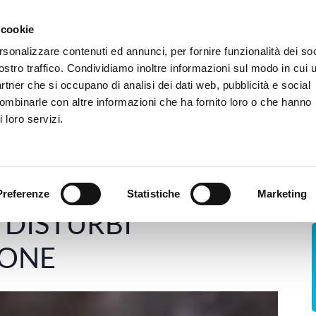
 siamo
Camere e Servizi
Dove siamo
FAQ
Trasparenza
Tirocini
 cookie
rsonalizzare contenuti ed annunci, per fornire funzionalità dei soc
ostro traffico. Condividiamo inoltre informazioni sul modo in cui u
Ospedale
Poliambulatorio
rTMS
B
partner che si occupano di analisi dei dati web, pubblicità e social
combinarle con altre informazioni che ha fornito loro o che hanno
 loro servizi.
entazione
IPERATTIVITA’ NEI DISTURBI DELL’ALIMENTAZI
Preferenze
Statistiche
Marketing
DELL'ALIMENTAZIONE
I DISTURBI
IONE