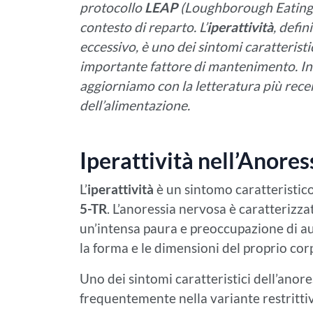
protocollo
LEAP
(Loughborough Eating 
contesto di reparto. L’
iperattività
, defi
eccessivo, è uno dei sintomi caratteristic
importante fattore di mantenimento. In 
aggiorniamo con la letteratura più recen
dell’alimentazione.
Iperattività nell’Anore
L’
iperattività
è un sintomo caratteristico
5-TR
. L’anoressia nervosa è caratterizza
un’intensa paura e preoccupazione di a
la forma e le dimensioni del proprio cor
Uno dei sintomi caratteristici dell’anor
frequentemente nella variante restrittiva