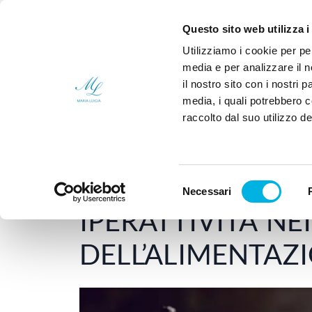
Sei un medico?
Chi
Questo sito web utilizza i
Utilizziamo i cookie per pe
media e per analizzare il n
il nostro sito con i nostri 
media, i quali potrebbero 
raccolto dal suo utilizzo dei
Home
Disturbi della nutrizione e dell'alim
Selezione
Necessari
25 Maggio 2026
-
DISTURBI DELLA NUTRIZIONE E 
del
IPERATTIVITA’ NE
consenso
DELL’ALIMENTAZ