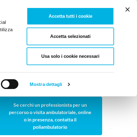
Tesi e pubblicazioni
Lavora con noi
Newsletter
Accetta tutti i cookie
ial
tilizza
log
Contattaci
Accetta selezionati
Usa solo i cookie necessari
ONE
Mostra dettagli
Cerchi un professionista ambulatoriale?
Se cerchi un professionista per un
percorso o visita ambulatoriale, online
o in presenza, contatta il
poliambulatorio