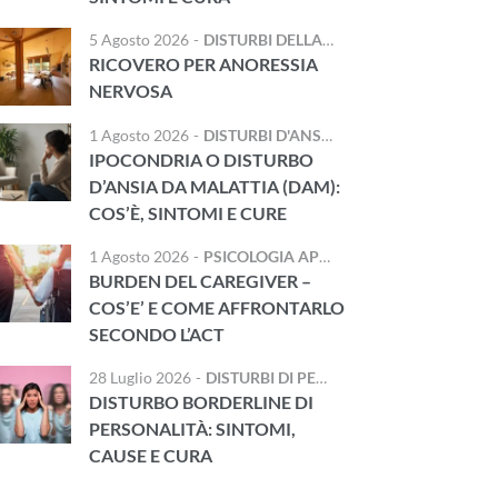
5 Agosto 2026
-
DISTURBI DELLA NUTRIZIONE E DELL'ALIMENTAZIONE
RICOVERO PER ANORESSIA
NERVOSA
1 Agosto 2026
-
DISTURBI D'ANSIA
IPOCONDRIA O DISTURBO
D’ANSIA DA MALATTIA (DAM):
COS’È, SINTOMI E CURE
1 Agosto 2026
-
PSICOLOGIA APPLICATA
,
TRAUMA E DIS
BURDEN DEL CAREGIVER –
COS’E’ E COME AFFRONTARLO
SECONDO L’ACT
28 Luglio 2026
-
DISTURBI DI PERSONALITÀ
DISTURBO BORDERLINE DI
PERSONALITÀ: SINTOMI,
CAUSE E CURA