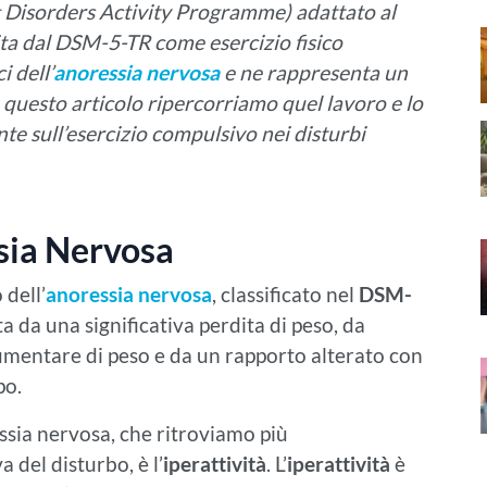
Disorders Activity Programme) adattato al
nita dal DSM-5-TR come esercizio fisico
i dell’
anoressia nervosa
e ne rappresenta un
questo articolo ripercorriamo quel lavoro e lo
te sull’esercizio compulsivo nei disturbi
ssia Nervosa
 dell’
anoressia nervosa
, classificato nel
DSM-
ta da una significativa perdita di peso, da
umentare di peso e da un rapporto alterato con
po.
essia nervosa, che ritroviamo più
 del disturbo, è l’
iperattività
. L’
iperattività
è