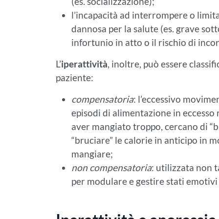
(es. socializzazione);
l’incapacità ad interrompere o limitar
dannosa per la salute (es. grave sott
infortunio in atto o il rischio di inc
L’
iperattività
, inoltre, può essere classi
paziente:
compensatoria
: l’eccessivo movimen
episodi di alimentazione in eccesso r
aver mangiato troppo, cercano di “bru
“bruciare” le calorie in anticipo in
mangiare;
non compensatoria
: utilizzata non
per modulare e gestire stati emotivi