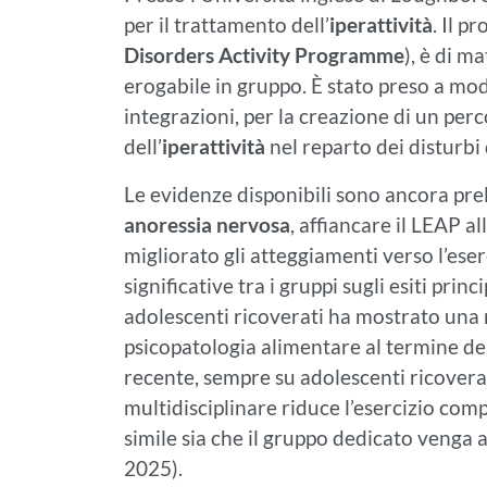
per il trattamento dell’
iperattività
. Il p
Disorders Activity Programme
), è di 
erogabile in gruppo. È stato preso a mo
integrazioni, per la creazione di un perc
dell’
iperattività
nel reparto dei disturbi
Le evidenze disponibili sono ancora prel
anoressia nervosa
, affiancare il LEAP 
migliorato gli atteggiamenti verso l’eser
significative tra i gruppi sugli esiti pri
adolescenti ricoverati ha mostrato una r
psicopatologia alimentare al termine del
recente, sempre su adolescenti ricovera
multidisciplinare riduce l’esercizio comp
simile sia che il gruppo dedicato venga a
2025).