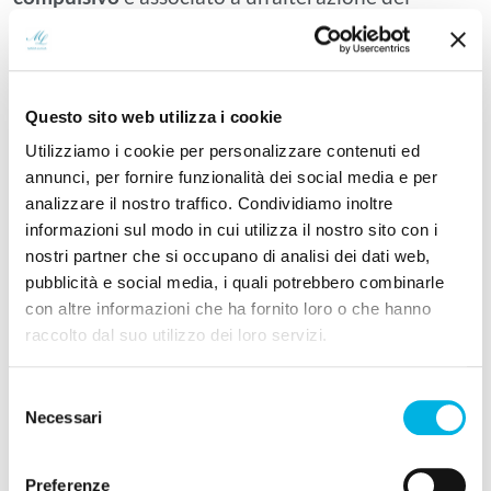
funzionamento dei circuiti
cortico-striato-talamo-
corticali
, le reti cerebrali che collegano la
corteccia frontale ai nuclei della base e al talamo e
che intervengono nel controllo dei
Questo sito web utilizza i cookie
comportamenti diretti a uno scopo (
Stein et al.,
Utilizziamo i cookie per personalizzare contenuti ed
2019
). Tra i neurotrasmettitori implicati vengono
annunci, per fornire funzionalità dei social media e per
analizzare il nostro traffico. Condividiamo inoltre
indicati in particolare la serotonina, ma anche la
informazioni sul modo in cui utilizza il nostro sito con i
dopamina e il glutammato (
Bokor & Anderson,
nostri partner che si occupano di analisi dei dati web,
2014
).
pubblicità e social media, i quali potrebbero combinarle
con altre informazioni che ha fornito loro o che hanno
raccolto dal suo utilizzo dei loro servizi.
Come riconoscere il disturbo ossessivo
compulsivo
Selezione
Necessari
del
Riconoscere il
DOC
non è sempre immediato,
consenso
perché chi ne soffre tende a nascondere i propri
Preferenze
rituali per vergogna. Chi convive con il disturbo