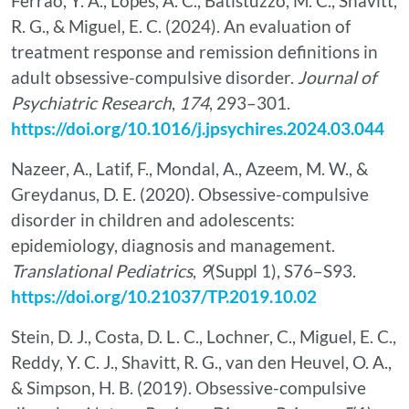
Ferrão, Y. A., Lopes, A. C., Batistuzzo, M. C., Shavitt,
R. G., & Miguel, E. C. (2024). An evaluation of
treatment response and remission definitions in
adult obsessive-compulsive disorder.
Journal of
Psychiatric Research
,
174
, 293–301.
https://doi.org/10.1016/j.jpsychires.2024.03.044
Nazeer, A., Latif, F., Mondal, A., Azeem, M. W., &
Greydanus, D. E. (2020). Obsessive-compulsive
disorder in children and adolescents:
epidemiology, diagnosis and management.
Translational Pediatrics
,
9
(Suppl 1), S76–S93.
https://doi.org/10.21037/TP.2019.10.02
Stein, D. J., Costa, D. L. C., Lochner, C., Miguel, E. C.,
Reddy, Y. C. J., Shavitt, R. G., van den Heuvel, O. A.,
& Simpson, H. B. (2019). Obsessive-compulsive