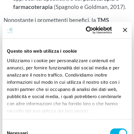
farmacoterapia
(Spagnolo e Goldman, 2017).
Nonostante i promettenti benefici, la
TMS
presenta alcune limitazioni:
Le
risposte dei pazienti possono essere
variabili
, con alcuni che mostrano
Questo sito web utilizza i cookie
miglioramenti marcati e altri che registrano
Utilizziamo i cookie per personalizzare contenuti ed
progressi minimi.
annunci, per fornire funzionalità dei social media e per
Non sono del tutto noti i meccanismi esatti
analizzare il nostro traffico. Condividiamo inoltre
informazioni sul modo in cui utilizza il nostro sito con i
attraverso cui la
TMS
influisce sui circuiti
nostri partner che si occupano di analisi dei dati web,
cerebrali disfunzionali nelle dipendenze.
pubblicità e social media, i quali potrebbero combinarle
Gli studi clinici comprendono ancora gruppi
con altre informazioni che ha fornito loro o che hanno
poco numerosi rendendo più difficile
raccolto dal suo utilizzo dei loro servizi.
standardizzare i parametri e i siti di
stimolazione (Ekhtiari et al., 2019).
Selezione
Necessari