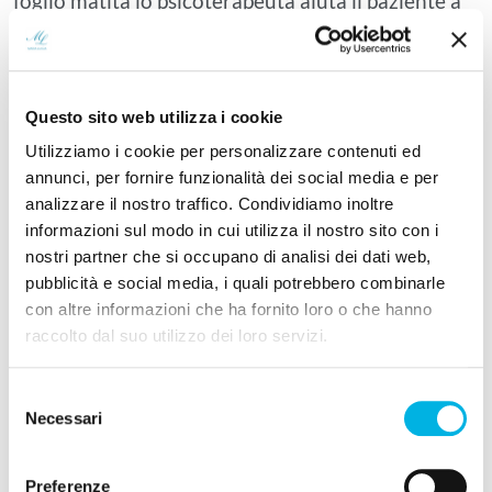
foglio matita lo psicoterapeuta aiuta il paziente a
diventare consapevole e successivamente a
modificare i pensieri irrazionali che sostengono il
disturbo.
Questo sito web utilizza i cookie
Vengono identificati pensieri automatici del
Utilizziamo i cookie per personalizzare contenuti ed
paziente come ad esempio “non piaccio a nessuno”,
annunci, per fornire funzionalità dei social media e per
“sono una persona noiosa”, “gli altri non mi
analizzare il nostro traffico. Condividiamo inoltre
accetteranno mai”. Una volta identificati si cerca
informazioni sul modo in cui utilizza il nostro sito con i
nostri partner che si occupano di analisi dei dati web,
di modificarli con pensieri più realistici e
pubblicità e social media, i quali potrebbero combinarle
funzionali.
con altre informazioni che ha fornito loro o che hanno
raccolto dal suo utilizzo dei loro servizi.
Interventi digitali e CBT online
Selezione
Un’area di crescente interesse riguarda gli
Necessari
del
interventi digitali per la fobia sociale
. Una meta-
consenso
analisi del 2025 che ha incluso 22 studi
Preferenze