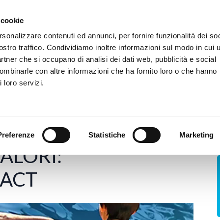
 siamo
Camere e Servizi
Dove siamo
FAQ
Trasparenza
Tirocini
 cookie
rsonalizzare contenuti ed annunci, per fornire funzionalità dei soc
ostro traffico. Condividiamo inoltre informazioni sul modo in cui u
Ospedale
Poliambulatorio
rTMS
B
partner che si occupano di analisi dei dati web, pubblicità e social
combinarle con altre informazioni che ha fornito loro o che hanno
 loro servizi.
ON I VALORI: GENITORIALITÀ E ACT
Preferenze
Statistiche
Marketing
ALORI:
 ACT