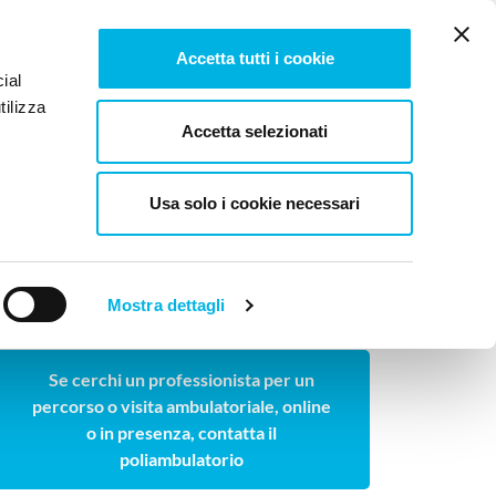
Tesi e pubblicazioni
Lavora con noi
Newsletter
Accetta tutti i cookie
ial
tilizza
log
Contattaci
Accetta selezionati
Usa solo i cookie necessari
Mostra dettagli
Cerchi un professionista ambulatoriale?
Se cerchi un professionista per un
percorso o visita ambulatoriale, online
o in presenza, contatta il
poliambulatorio