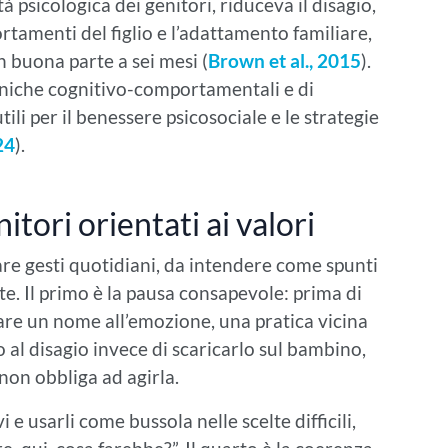
à psicologica dei genitori, riduceva il disagio,
rtamenti del figlio e l’adattamento familiare,
n buona parte a sei mesi (
Brown et al., 2015
).
niche cognitivo-comportamentali e di
ili per il benessere psicosociale e le strategie
24
).
itori orientati ai valori
are gesti quotidiani, da intendere come spunti
te. Il primo è la pausa consapevole: prima di
dare un nome all’emozione, una pratica vicina
io al disagio invece di scaricarlo sul bambino,
on obbliga ad agirla.
i e usarli come bussola nelle scelte difficili,