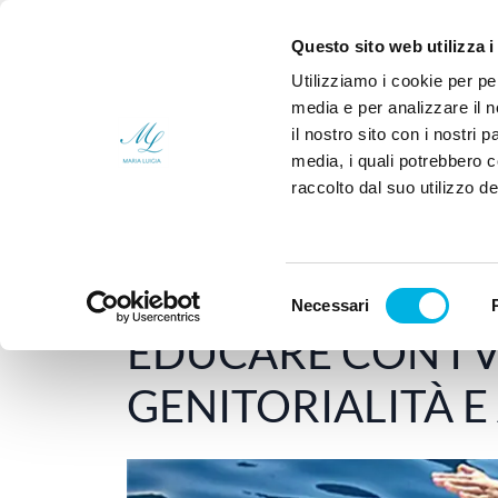
Sei un medico?
Chi
Questo sito web utilizza i
Utilizziamo i cookie per pe
media e per analizzare il n
il nostro sito con i nostri 
media, i quali potrebbero 
raccolto dal suo utilizzo dei
Home
Psicologia Applicata
EDUCARE C
Selezione
Necessari
17 Febbraio 2016
-
PSICOLOGIA APPLICATA
del
EDUCARE CON I V
consenso
GENITORIALITÀ E