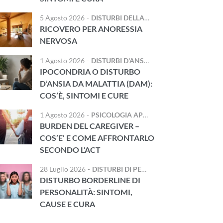
5 Agosto 2026
-
DISTURBI DELLA NUTRIZIONE E DELL'ALIMENTAZIONE
RICOVERO PER ANORESSIA
NERVOSA
1 Agosto 2026
-
DISTURBI D'ANSIA
IPOCONDRIA O DISTURBO
D’ANSIA DA MALATTIA (DAM):
COS’È, SINTOMI E CURE
1 Agosto 2026
-
PSICOLOGIA APPLICATA
,
TRAUMA E DIS
BURDEN DEL CAREGIVER –
COS’E’ E COME AFFRONTARLO
SECONDO L’ACT
28 Luglio 2026
-
DISTURBI DI PERSONALITÀ
DISTURBO BORDERLINE DI
PERSONALITÀ: SINTOMI,
CAUSE E CURA