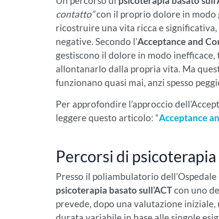
Un percorso di
psicoterapia basato sull
contatto”
con il proprio dolore in modo 
ricostruire una vita ricca e significati
negative. Secondo l’
Acceptance and C
gestiscono il dolore in modo inefficace, 
allontanarlo dalla propria vita. Ma ques
funzionano quasi mai, anzi spesso peggi
Per approfondire l’approccio dell’Acce
leggere questo articolo: “
Acceptance an
Percorsi di psicoterapi
Presso il poliambulatorio dell’Ospedale 
psicoterapia basato sull’ACT
con uno dei
prevede, dopo una valutazione iniziale,
durata variabile in base alle singole esi