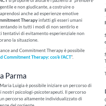
’ACT
si propone di aiutare i pazienti a
“prendere
gentile e non giudicante, a costruire o
va, aprendosi anche ad esperienze emotive
ommitment Therapy
infatti gli esseri umani
tentando in tutti i modi di non sentirlo e
ti tentativi di evitamento esperienziale non
orano la situazione.
ptance and Commitment Therapy è possibile
d Commitment Therapy: cos’è l’ACT
“.
a a Parma
Maria Luigia è possibile iniziare un percorso di
 nostri psicologi-psicoterapeuti. Il percorso
 un percorso altamente individualizzato di
genze del paziente.