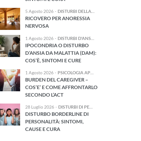
5 Agosto 2026
-
DISTURBI DELLA NUTRIZIONE E DELL'ALIMENTAZIONE
RICOVERO PER ANORESSIA
NERVOSA
1 Agosto 2026
-
DISTURBI D'ANSIA
IPOCONDRIA O DISTURBO
D’ANSIA DA MALATTIA (DAM):
COS’È, SINTOMI E CURE
1 Agosto 2026
-
PSICOLOGIA APPLICATA
,
TRAUMA E DIS
BURDEN DEL CAREGIVER –
COS’E’ E COME AFFRONTARLO
SECONDO L’ACT
28 Luglio 2026
-
DISTURBI DI PERSONALITÀ
DISTURBO BORDERLINE DI
PERSONALITÀ: SINTOMI,
CAUSE E CURA