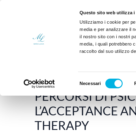
Sei un medico?
Chi
Questo sito web utilizza i
Utilizziamo i cookie per pe
media e per analizzare il n
il nostro sito con i nostri 
media, i quali potrebbero 
raccolto dal suo utilizzo dei
Home
Poliambulatorio
PERCORSI DI
Selezione
Necessari
7 Ottobre 2017
-
POLIAMBULATORIO
del
PERCORSI DI PSI
consenso
L’ACCEPTANCE 
THERAPY