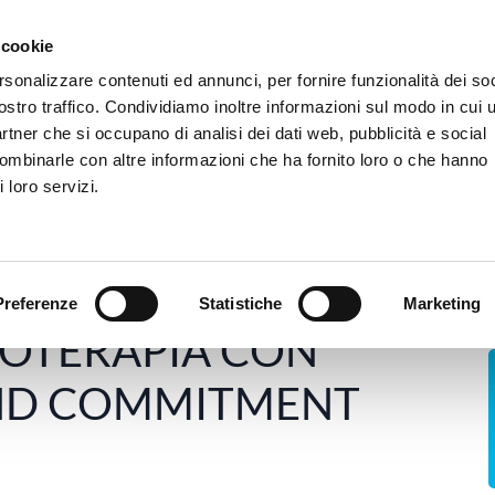
 siamo
Camere e Servizi
Dove siamo
FAQ
Trasparenza
Tirocini
 cookie
rsonalizzare contenuti ed annunci, per fornire funzionalità dei soc
ostro traffico. Condividiamo inoltre informazioni sul modo in cui u
Ospedale
Poliambulatorio
rTMS
B
partner che si occupano di analisi dei dati web, pubblicità e social
combinarle con altre informazioni che ha fornito loro o che hanno
 loro servizi.
 PSICOTERAPIA CON L’ACCEPTANCE AND COMMITMENT THE
Preferenze
Statistiche
Marketing
COTERAPIA CON
AND COMMITMENT