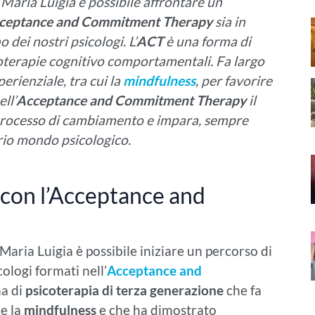
Maria Luigia è possibile affrontare un
’Acceptance and Commitment Therapy
sia in
dei nostri psicologi. L’
ACT
è una forma di
coterapie cognitivo comportamentali. Fa largo
erienziale, tra cui la
mindfulness
, per favorire
ll’
Acceptance and Commitment Therapy
il
 processo di cambiamento e impara, sempre
rio mondo psicologico.
 con l’Acceptance and
Maria Luigia è possibile iniziare un percorso di
ologi formati nell’
Acceptance and
ma di
psicoterapia di terza generazione
che fa
me la
mindfulness
e che ha dimostrato