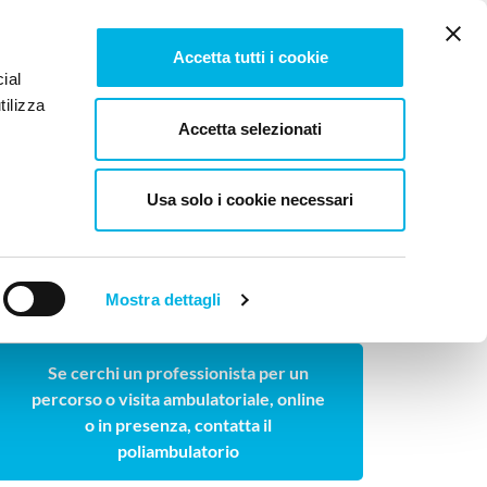
Tesi e pubblicazioni
Lavora con noi
Newsletter
Accetta tutti i cookie
ial
tilizza
log
Contattaci
Accetta selezionati
Usa solo i cookie necessari
RAPY
Mostra dettagli
Cerchi un professionista ambulatoriale?
Se cerchi un professionista per un
percorso o visita ambulatoriale, online
o in presenza, contatta il
poliambulatorio