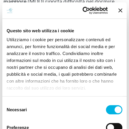
maggiore
(MDD) riporta difficoltà nel dormire.
Inoltre, la persistenza dell’insonnia aumenta il
rischio di ricadute depressive. L’insonnia è anche
un forte predittore per l’insorgenza di
disturbi
Questo sito web utilizza i cookie
psichiatrici
, motivo per cui risulta essere un
Utilizziamo i cookie per personalizzare contenuti ed
aspetto che è importante trattare in modo
annunci, per fornire funzionalità dei social media e per
adeguato.
analizzare il nostro traffico. Condividiamo inoltre
informazioni sul modo in cui utilizza il nostro sito con i
nostri partner che si occupano di analisi dei dati web,
Uso di Alcol e Sostanze
pubblicità e social media, i quali potrebbero combinarle
L’uso di alcol e l’
insonnia
hanno una relazione
con altre informazioni che ha fornito loro o che hanno
raccolto dal suo utilizzo dei loro servizi.
complessa. L’
insonnia cronica
aumenta il rischio di
ricaduta nell’
alcolismo
ed è quindi un aspetto
Selezione
importante da considerare durante un percorso di
Necessari
del
riabilitazione per abuso alcolico.
consenso
Allo stesso modo, l’astinenza da sostanze
Preferenze