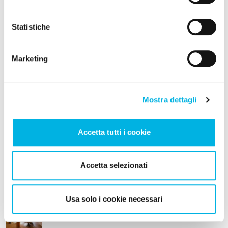
ambulatoriale, online o in presenza, contatta il
poliambulatorio
Statistiche
Marketing
CERCA
Mostra dettagli
Pagina principale del blog
Accetta tutti i cookie
Articoli recenti
5 Agosto 2026
-
DISTURBI DELL'UMORE
Accetta selezionati
DISTURBO BIPOLARE O BIPOLARISMO.
DIAGNOSI, SINTOMI E CURA
Usa solo i cookie necessari
5 Agosto 2026
-
DISTURBI DELLA NUTRIZIONE E DELL'ALIMENTAZIONE
RICOVERO PER ANORESSIA NERVOSA