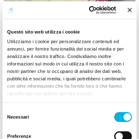
3 Gennaio 2023
-
NEUROPSICHIATRIA INFANTILE
,
PSICOLOGIA APPLICATA
IL BULLISMO. CARATTERISTICHE E
Questo sito web utilizza i cookie
CONSEGUENZE
Utilizziamo i cookie per personalizzare contenuti ed
Il bullismo è una particolare manifestazione di
annunci, per fornire funzionalità dei social media e per
analizzare il nostro traffico. Condividiamo inoltre
aggressività con caratteristiche specifiche che lo
informazioni sul modo in cui utilizza il nostro sito con i
contraddistinguono da generici atti di prepotenza:
nostri partner che si occupano di analisi dei dati web,
l’intenzionalità, la sistematicità, l’asimmetria di ...
pubblicità e social media, i quali potrebbero combinarle
con altre informazioni che ha fornito loro o che hanno
Approfondisci
raccolto dal suo utilizzo dei loro servizi.
Selezione
Necessari
del
Cerchi un professionista ambulatoriale?
consenso
Preferenze
Se cerchi un professionista per un percorso o visita