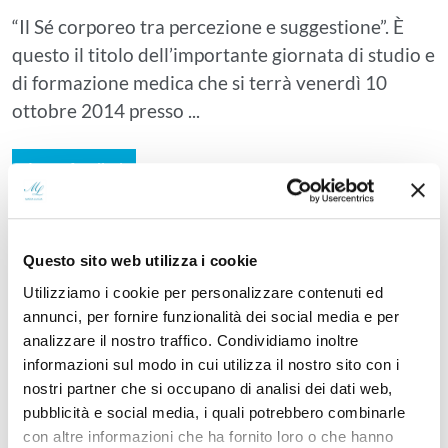
“Il Sé corporeo tra percezione e suggestione”. È
questo il titolo dell’importante giornata di studio e
di formazione medica che si terrà venerdì 10
ottobre 2014 presso ...
Approfondisci
Cerchi un professionista ambulatoriale?
Questo sito web utilizza i cookie
Utilizziamo i cookie per personalizzare contenuti ed
Se cerchi un professionista per un percorso o visita
annunci, per fornire funzionalità dei social media e per
ambulatoriale, online o in presenza, contatta il
analizzare il nostro traffico. Condividiamo inoltre
poliambulatorio
informazioni sul modo in cui utilizza il nostro sito con i
nostri partner che si occupano di analisi dei dati web,
pubblicità e social media, i quali potrebbero combinarle
con altre informazioni che ha fornito loro o che hanno