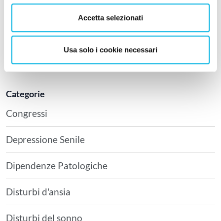
BURDEN DEL CAREGIVER – COS’E’ E COME
Accetta selezionati
AFFRONTARLO SECONDO L’ACT
28 Luglio 2026
-
DISTURBI DI PERSONALITÀ
Usa solo i cookie necessari
DISTURBO BORDERLINE DI PERSONALITÀ:
SINTOMI, CAUSE E CURA
Categorie
Congressi
Depressione Senile
Dipendenze Patologiche
Disturbi d'ansia
Disturbi del sonno