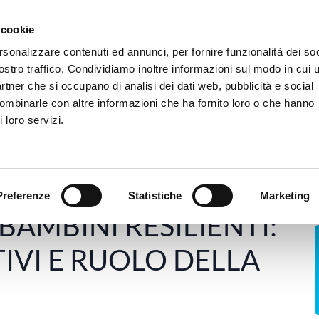
 siamo
Camere e Servizi
Dove siamo
FAQ
Trasparenza
Tirocini
 cookie
rsonalizzare contenuti ed annunci, per fornire funzionalità dei soc
ostro traffico. Condividiamo inoltre informazioni sul modo in cui u
Ospedale
Poliambulatorio
rTMS
B
partner che si occupano di analisi dei dati web, pubblicità e social
combinarle con altre informazioni che ha fornito loro o che hanno
 loro servizi.
CERE BAMBINI RESILIENTI: FATTORI PROTETTIVI E RUOLO 
Preferenze
Statistiche
Marketing
AMBINI RESILIENTI:
IVI E RUOLO DELLA