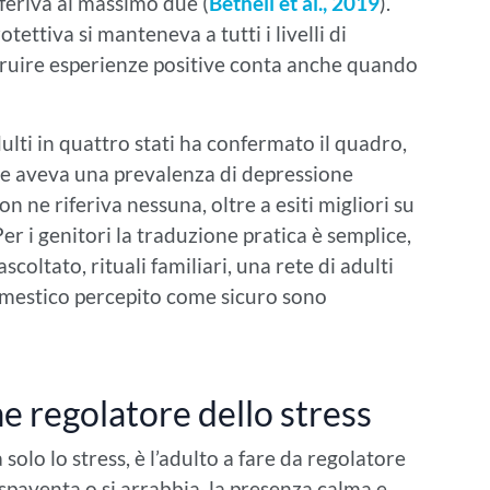
iferiva al massimo due (
Bethell et al., 2019
).
ettiva si manteneva a tutti i livelli di
truire esperienze positive conta anche quando
ulti in quattro stati ha confermato il quadro,
tive aveva una prevalenza di depressione
 ne riferiva nessuna, oltre a esiti migliori su
 Per i genitori la traduzione pratica è semplice,
scoltato, rituali familiari, una rete di adulti
domestico percepito come sicuro sono
me regolatore dello stress
solo lo stress, è l’adulto a fare da regolatore
paventa o si arrabbia, la presenza calma e