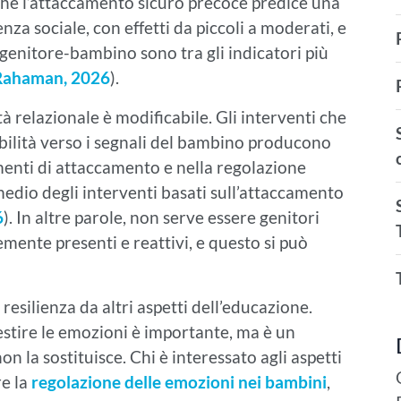
o che l’attaccamento sicuro precoce predice una
a sociale, con effetti da piccoli a moderati, e
a genitore-bambino sono tra gli indicatori più
Rahaman, 2026
).
à relazionale è modificabile. Gli interventi che
ibilità verso i segnali del bambino producono
enti di attaccamento e nella regolazione
medio degli interventi basati sull’attaccamento
6
). In altre parole, non serve essere genitori
temente presenti e reattivi, e questo si può
resilienza da altri aspetti dell’educazione.
stire le emozioni è importante, ma è un
on la sostituisce. Chi è interessato agli aspetti
re la
regolazione delle emozioni nei bambini
,