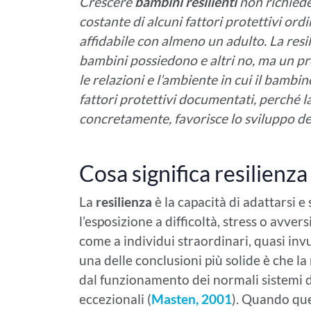
Crescere
bambini resilienti
non richiede 
costante di alcuni fattori protettivi ordi
affidabile con almeno un adulto. La resi
bambini possiedono e altri no, ma un pr
le relazioni e l’ambiente in cui il bambi
fattori protettivi documentati, perché la
concretamente, favorisce lo sviluppo del
Cosa significa resilienz
La
resilienza
è la capacità di adattarsi 
l’esposizione a difficoltà, stress o avvers
come a individui straordinari, quasi invu
una delle conclusioni più solide è che 
dal funzionamento dei normali sistemi 
eccezionali (
Masten, 2001
). Quando ques