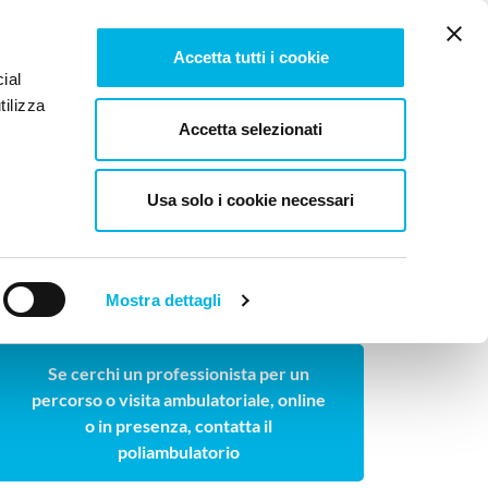
Tesi e pubblicazioni
Lavora con noi
Newsletter
Accetta tutti i cookie
ial
tilizza
log
Contattaci
Accetta selezionati
Usa solo i cookie necessari
DELLA RELAZIONE
Mostra dettagli
Cerchi un professionista ambulatoriale?
Se cerchi un professionista per un
percorso o visita ambulatoriale, online
o in presenza, contatta il
poliambulatorio