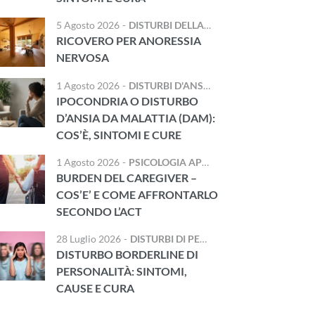
5 Agosto 2026
-
DISTURBI DELLA NUTRIZIONE E DELL'ALIMENTAZIONE
RICOVERO PER ANORESSIA
NERVOSA
1 Agosto 2026
-
DISTURBI D'ANSIA
IPOCONDRIA O DISTURBO
D’ANSIA DA MALATTIA (DAM):
COS’È, SINTOMI E CURE
1 Agosto 2026
-
PSICOLOGIA APPLICATA
,
TRAUMA E DIS
BURDEN DEL CAREGIVER –
COS’E’ E COME AFFRONTARLO
SECONDO L’ACT
28 Luglio 2026
-
DISTURBI DI PERSONALITÀ
DISTURBO BORDERLINE DI
PERSONALITÀ: SINTOMI,
CAUSE E CURA