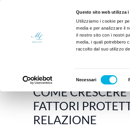
Sei un medico?
Chi
Questo sito web utilizza i
Utilizziamo i cookie per pe
media e per analizzare il n
il nostro sito con i nostri 
media, i quali potrebbero 
raccolto dal suo utilizzo dei
Home
Psicologia Applicata
COME CRES
Selezione
Necessari
6 Febbraio 2015
-
PSICOLOGIA APPLICATA
del
COME CRESCERE B
consenso
FATTORI PROTETT
RELAZIONE