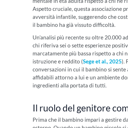
mentale in età adulta rispetto a chi ne r
Aspetto cruciale, questa associazione prot
avversità infantile, suggerendo che cos
il bambino ha già vissuto difficoltà.
Un’analisi più recente su oltre 20.000 ad
chi riferiva sei o sette esperienze posi
marcatamente più bassa rispetto a chi non
istruzione e reddito (
Sege et al., 2025
).
conversazioni in cui il bambino si sente a
affidabili attorno a lui e un ambiente 
ingredienti alla portata di tutti.
Il ruolo del genitore co
Prima che il bambino impari a gestire da 
esterno. Quando un bambino piccolo si s