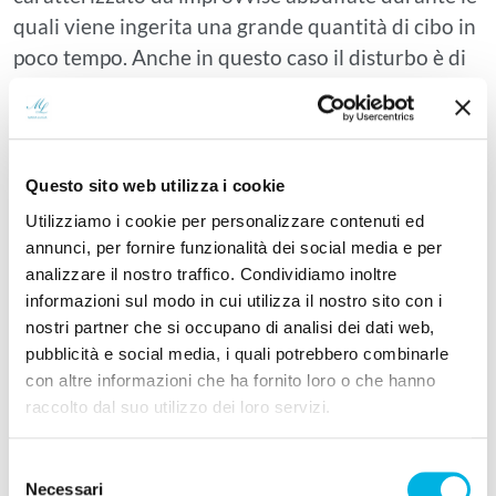
quali viene ingerita una grande quantità di cibo in
poco tempo. Anche in questo caso il disturbo è di
natura psicologica e a ben poco serve concentrarsi
solamente sul calo ponderale.
Questo sito web utilizza i cookie
Overeating anonymous
Utilizziamo i cookie per personalizzare contenuti ed
Gli
Overating Anonymous
, che sono l’equivalente
annunci, per fornire funzionalità dei social media e per
degli Alcolisti Anonimi per i disturbi come
Binge
analizzare il nostro traffico. Condividiamo inoltre
informazioni sul modo in cui utilizza il nostro sito con i
Eating
e
obesità
, sono una realtà importante per il
nostri partner che si occupano di analisi dei dati web,
trattamento di questi disturbi. Infatti la terapia di
pubblicità e social media, i quali potrebbero combinarle
gruppo ha dimostrato di essere molto efficace per
con altre informazioni che ha fornito loro o che hanno
queste problematiche. La forza del gruppo ti aiuta
raccolto dal suo utilizzo dei loro servizi.
a capire molte cose e a non sentirti solo.
Selezione
La dieta in questi disturbi non può infatti essere la
Necessari
del