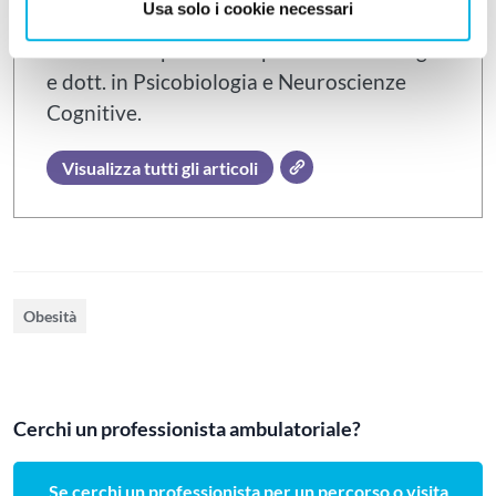
Usa solo i cookie necessari
Paolo Artoni è Tecnico della Riabilitazione
Psichiatrica presso l'Ospedale Maria Luigia
e dott. in Psicobiologia e Neuroscienze
Cognitive.
Visualizza tutti gli articoli
Obesità
Cerchi un professionista ambulatoriale?
Se cerchi un professionista per un percorso o visita