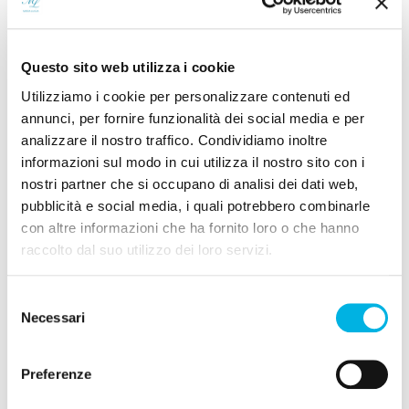
IPOCONDRIA O DISTURBO D’ANSIA DA
MALATTIA (DAM): COS’È, SINTOMI E CURE
1 Agosto 2026
-
PSICOLOGIA APPLICATA
,
TRAUMA E DISTURBI STRESS CORRELATI
Questo sito web utilizza i cookie
BURDEN DEL CAREGIVER – COS’E’ E COME
Utilizziamo i cookie per personalizzare contenuti ed
AFFRONTARLO SECONDO L’ACT
annunci, per fornire funzionalità dei social media e per
analizzare il nostro traffico. Condividiamo inoltre
28 Luglio 2026
-
DISTURBI DI PERSONALITÀ
DISTURBO BORDERLINE DI PERSONALITÀ:
informazioni sul modo in cui utilizza il nostro sito con i
SINTOMI, CAUSE E CURA
nostri partner che si occupano di analisi dei dati web,
pubblicità e social media, i quali potrebbero combinarle
con altre informazioni che ha fornito loro o che hanno
Categorie
raccolto dal suo utilizzo dei loro servizi.
Congressi
Selezione
Necessari
del
Depressione Senile
consenso
Dipendenze Patologiche
Preferenze